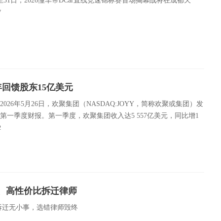
日至31日，2026懂车帝DCar直线竞速锦标赛首场揭幕战将在成都天
7
年回馈股东15亿美元
2026年5月26日，欢聚集团（NASDAQ:JOYY，简称欢聚或集团）发
6年第一季度财报。第一季度，欢聚集团收入达5 557亿美元，同比增1
2
、高性价比拆迁律师
拆迁无小事，选错律师毁终