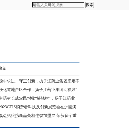
搜索
聚焦
稳中求进、守正创新，扬子江药业集团坚定不
强化道地产区合作，扬子江药业集团助福鼎“
6月30日，扬子江药业集团召开2023年年中...
中药材长成农民增收“摇钱树”，扬子江药业
6月10日，福鼎市人民政府和扬子江药业集...
2023CTIS消费者科技及创新展览会在沪圆满
农业农村的现代化，产业振兴是基础。作...
落幕
溪边姑娘携新品亮相连锁加盟展 荣获多个重
2023年6月2日（中国，上海）6月1日，第...
5月29日，连锁加盟行业的风向标、连锁领...