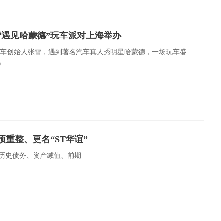
雪遇见哈蒙德”玩车派对上海举办
车创始人张雪，遇到著名汽车真人秀明星哈蒙德，一场玩车盛
9
预重整、更名“ST华谊”
。受历史债务、资产减值、前期