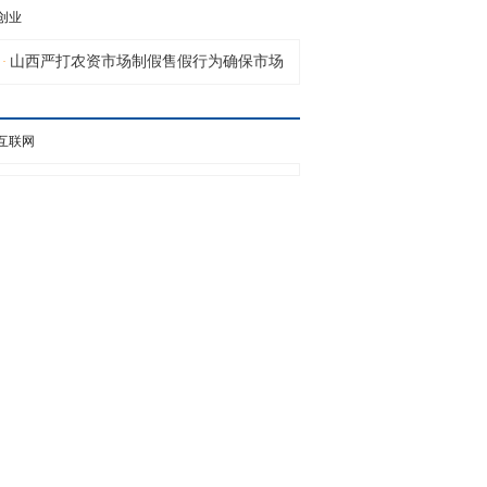
创业
山西严打农资市场制假售假行为确保市场
·
互联网